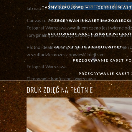
TAŚMY SZPULOWE
CENNIKI MIAS
lub napisz
Canvas to wysokiej jakości płótno, które znakomici
PRZEGRYWANIE KASET MAZOWIECKI
Fotograf Warszawa
, wynikiem czego jest wierne od
KOPIOWANIE KASET WAWER WILAN
i oryginalną propozycją ozdoby mieszkania, biura c
Płótno idealnie komponuje się z blejtramem, dzięki 
ZAKRES USŁUG AAUDIO WIDEO
w szufladzie możesz powiesić blejtram.
PRZEGRYWANIE KASET PO
Fotograf Warszawa
PRZEGRYWANIE KASET 
Filmowanie konferencji Warszawa
DRUK ZDJĘĆ NA PŁÓTNIE