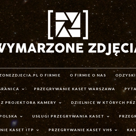
ONEZDJECIA.PL O FIRMIE
O FIRMIE O NAS
ODZYSK
GRANICA
PRZEGRYWANIE KASET WARSZAWA
PYTA
 Z PROJEKTORA KAMERY
DZIELNICE W KTÓRYCH PR
 POLSKA
USŁUGI PRZEGRYWANIA KASET
PRZEG
IE KASET ITP
PRZEGRYWANIE KASET VHS
KAS