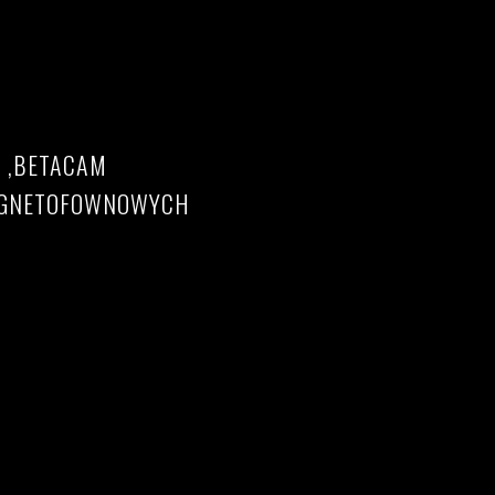
8 ,BETACAM
MAGNETOFOWNOWYCH
DV Betacam filmów 8mm do pliku AVI / MP4