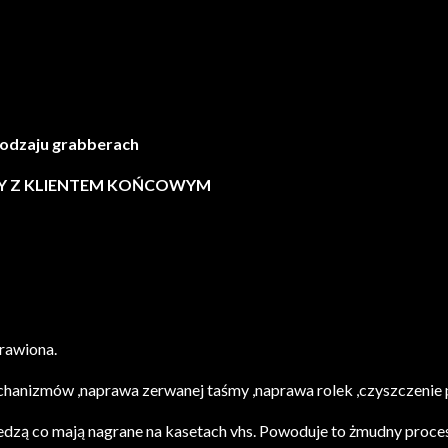
rodzaju grabberach
MY Z KLIENTEM KOŃCOWYM
rawiona.
hanizmów ,naprawa zerwanej taśmy ,naprawa rolek ,czyszczenie pl
edzą co mają nagrane na kasetach vhs. Powoduje to żmudny proce