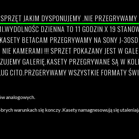
Ą SPRZĘT JAKIM DYSPONUJEMY .NIE PRZEGRYWAMY 
I.WYDOLNOŚC DZIENNA TO 11 GODZIN X 19 STANO
ASETY BETACAM PRZEGRYWAMY NA SONY J-30SDI K
 NIE KAMERAMI !!! SPRZET POKAZANY JEST W GAL
UJEMY GALERIĘ.KASETY PRZEGRYWANE SĄ W KOLEJ
UG CITO.PRZGERYWAMY WSZYSTKIE FORMATY ŚWI
ków analogowych.
rych warunkach się konczy .Kasety namagnesowują się utaleniaja 