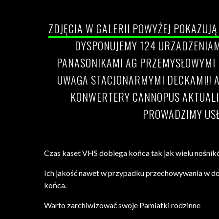
Uhonorowanie dorobku
ZDJĘCIA W GALERII POWYŻEJ POKAZUJ
DYSPONUJEMY 124 URZADZENIAM
PANASONIKAMI AG PRZEMYSŁOWYMI K
UWAGA STACJONARMYMI DECKAMI!! A
KONWERTERY CANNOPUS AKTUALIZ
PROWADZIMY USŁ
Czas kaset VHS dobiega końca tak jak wielu nośni
Ich jakość nawet w przypadku przechowywania w dob
końca.
Warto zarchiwizować swoje Pamiatki rodzinne