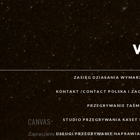
ZASIĘG DZIAŁANIA WYMARZ
KONTAKT /CONTACT POLSKA I ZA
PRZEGRYWANIE TAŚM
CANVAS
STUDIO PRZEGRYWANIA KASET
Zapraszamy
Zadzwoń 48-572-518-803
USŁUGI PRZEGRYWANIE NAPRAWIAN