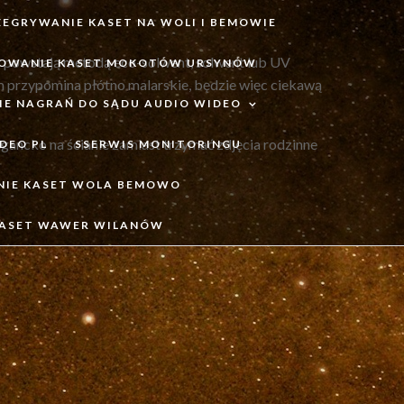
ZEGRYWANIE KASET NA WOLI I BEMOWIE
as powstają metodą eco-solwent, solwent lub UV
OWANIE KASET MOKOTÓW URSYNÓW
em przypomina płótno malarskie, będzie więc ciekawą
IE NAGRAŃ DO SĄDU AUDIO WIDEO
egancko na ścianie zamiast trzymać zdjęcia rodzinne
DEO PL
SSERWIS MONITORINGU
NIE KASET WOLA BEMOWO
KASET WAWER WILANÓW