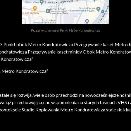
Przegrywanie kaset Punkt Metro Kondratowicza
HS Punkt obok Metro Kondratowicza Przegrywanie kaset Metro 
ndratowicza Przegrywanie kaset minidv Obok Metro Kondratow
 Kondratowicza”
a Metro Kondratowicza”
tale się rozwija, wiele osób przechodzi na nowocześniejsze nośnik
as wciąż przechowują cenne wspomnienia na starych taśmach VHS i 
 kontekście Studio Kopiowania Metro Kondratowicza staje się kl