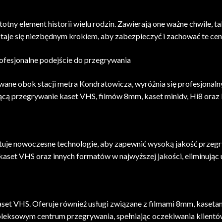
totny element historii wielu rodzin. Zawierają one ważne chwile, t
staje się niezbędnym krokiem, aby zabezpieczyć i zachować te ce
fesjonalne podejście do przegrywania
wane obok stacji metra Kondratowicza, wyróżnia się profesjona
ującą przegrywanie kaset VHS, filmów 8mm, kaset minidv, Hi8 ora
je nowoczesne technologie, aby zapewnić wysoką jakość przegryw
set VHS oraz innych formatów w najwyższej jakości, eliminując ut
 kaset VHS. Oferuje również usługi związane z filmami 8mm, kaseta
pleksowym centrum przegrywania, spełniając oczekiwania klientó