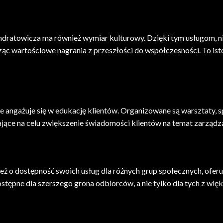
ratowicza ma również wymiar kulturowy. Dzięki tym usługom, ni
c wartościowe nagrania z przeszłości do współczesności. To isto
akże angażuje się w edukację klientów. Organizowane są warsztaty
ające na celu zwiększenie świadomości klientów na temat zarząd
 o dostępność swoich usług dla różnych grup społecznych, oferuj
dostępne dla szerszego grona odbiorców, a nie tylko dla tych z wi