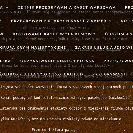
TA
CENNIK PRZEGRYWANIA KASET WARSZAWA
PR
-572-518-803 i umówi się na odbiór Ze stacji Metra Kondratowicza

E
PRZEGRYWANIE STARYCH KASET Z KAMER
KOPI
INFOLINIA 9.00-23.00 7 DNI W TYG

ÓW
KOPIOWANIE KASET WOLA BEMOWO
ODSZUMIAN
sobą starszą Niepełnosprawną odbierzemy kasety od Ciebie z domu

GRUPA KRYMINALISTTYCZNE
ZAKRES USŁUG AUDIO WI
sz szybciej abyśmy odebrali kasety od Ciebie z domu Zadzwoń

LSKA
ODZYSKIWANIE DNAYCH POLSKA
PRZEGRYWA
Zamów kuriera bez formalności w 3 minuty bez kosztów

ŻOLIBORZ BIELANY OD 15ZŁ BRUTTO
PRZEGRYWANIE 
rz miejsce odbioru/przekazania na Stacji Metra i w okolicach

nie starych kaset wszystkie formaty w naszych stacjonarnych punkt
zkomat podamy ci kod telefonicznie włozysz paczkę do paczkomatu

Kurierska bez drukowania etykiety odbiór z mieszkania filmów płyt
syłka Kurierska bez drukowania etykiety odwóz do mieszkania

Przelew faktura paragon
