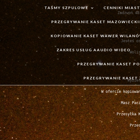
TAŚMY SZPULOWE
CENNIKI MIAS
Zadzwoń 48
PRZEGRYWANIE KASET MAZOWIECKI
KOPIOWANIE KASET WAWER WILAN
Jesteś o
ZAKRES USŁUG AAUDIO WIDEO
Woli
PRZEGRYWANIE KASET PO
PRZEGRYWANIE KASET 
Wybie
W ofercie kopiowa
Masz Pac
Przesyłka 
Prze