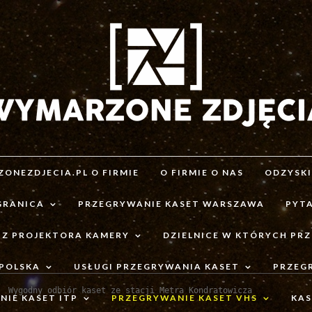
ONEZDJECIA.PL O FIRMIE
O FIRMIE O NAS
ODZYSK
GRANICA
PRZEGRYWANIE KASET WARSZAWA
PYTA
 Z PROJEKTORA KAMERY
DZIELNICE W KTÓRYCH PR
 POLSKA
USŁUGI PRZEGRYWANIA KASET
PRZEG
Wygodny odbiór kaset ze stacji Metra Kondratowicza

IE KASET ITP
PRZEGRYWANIE KASET VHS
KAS