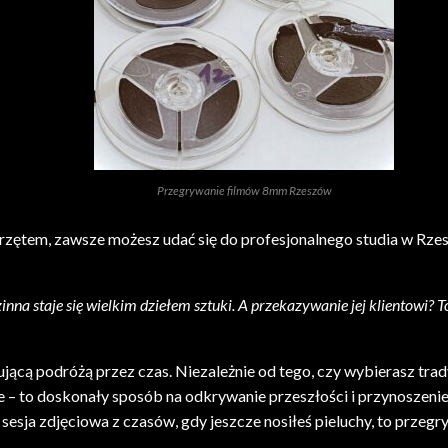
Przegrywanie filmów 8mm Rzeszów
rzętem, zawsze możesz udać się do profesjonalnego studia w Rzesz
zinna staje się wielkim dziełem sztuki. A przekazywanie jej klientowi?
cą podróżą przez czas. Niezależnie od tego, czy wybierasz tradyc
 – to doskonały sposób na odkrywanie przeszłości i przynoszenie
zy sesja zdjęciowa z czasów, gdy jeszcze nosiłeś pieluchy, to pr