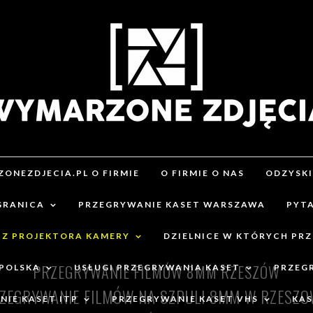
ONEZDJECIA.PL O FIRMIE
O FIRMIE O NAS
ODZYSK
GRANICA
PRZEGRYWANIE KASET WARSZAWA
PYTA
 Z PROJEKTORA KAMERY
DZIELNICE W KTÓRYCH PR
PRZEGRYWANIE FILMÓW 8MM RZESZÓW
 POLSKA
USŁUGI PRZEGRYWANIA KASET
PRZEG
ZEGRYWANIE FILMÓW NA SZPULI 8MM W RZESZO
IE KASET ITP
PRZEGRYWANIE KASET VHS
KAS