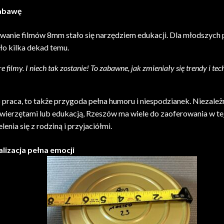
zabawę
ywanie filmów 8mm stało się narzędziem edukacji. Dla młodszych 
ło kilka dekad temu.
are filmy. I niech tak zostanie! To zabawne, jak zmieniały się trendy i t
aca, to także przygoda pełna humoru i niespodzianek. Niezależni
zwierzętami lub edukacją, Rzeszów ma wiele do zaoferowania w tej
ia się z rodziną i przyjaciółmi.
izacja pełna emocji