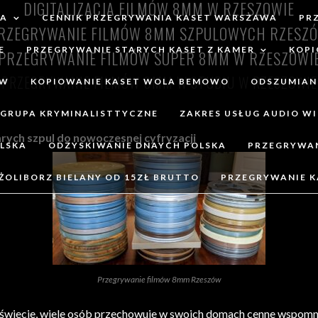
DIGITALIZACJA FILMÓW 8MM W RZESZOWIE
TA
CENNIK PRZEGRYWANIA KASET WARSZAWA
PR
RZEGRYWANIE FILMÓW 8MM SZPULOWYCH RZESZ
E
PRZEGRYWANIE STARYCH KASET Z KAMER
KOPI
PRZEGRYWANIE FILMÓW SUPER 8MM W RZESZOWI
PRZEGRYWANIE FILMÓW 8MM W STUDIU W RZESZOWIE
ÓW
KOPIOWANIE KASET WOLA BEMOWO
ODSZUMIAN
GRUPA KRYMINALISTTYCZNE
ZAKRES USŁUG AUDIO WI
ych szpul do nowoczesnej cyfryzacji
LSKA
ODZYSKIWANIE DNAYCH POLSKA
PRZEGRYWA
ŻOLIBORZ BIELANY OD 15ZŁ BRUTTO
PRZEGRYWANIE 
Przegrywanie filmów 8mm Rzeszów
a świecie, wiele osób przechowuje w swoich domach cenne wspomn