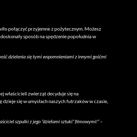
owiło połączyć przyjemne z pożytecznym. Możesz
To doskonały sposób na spędzenie popołudnia w
wość dzielenia się tymi wspomnieniami z innymi gośćmi
j właścicieli zwierząt decyduje się na
 dzieje się w umysłach naszych futrzaków w czasie,
iciel szpulki z jego “dziełami sztuki” filmowymi!” –