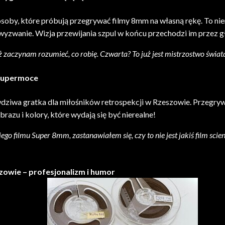
oby, które próbują przegrywać filmy 8mm na własną rękę. To nie
 wyzwanie. Wizja przewijania szpul w końcu przechodzi im przez g
ż zaczynam rozumieć, co robię. Czwarta? To już jest mistrzostwo świata
 supermoce
dziwa gratka dla miłośników retrospekcji w Rzeszowie. Przegry
brazu i kolory, które wydają się być nierealne!
o filmu Super 8mm, zastanawiałem się, czy to nie jest jakiś film scienc
owie – profesjonalizm i humor