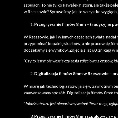
szpulach. To nie tylko kawałek historii, ale także 
w Rzeszowie? Sprawdźmy, jak to wszystko wygląda,
Przegrywanie filmów 8mm – tradycyjne po
W Rzeszowie, jak i w innych częściach świata, nadal
przypominać kopalnię skarbów, a nie pracownię film
doczekamy się wyników. Zdjęcia z lat 60. znikają w 
“Czy to jest moje wesele czy sesja zdjęciowa z czasów, ki
Digitalizacja filmów 8mm w Rzeszowie – p
W miarę jak technologia rozwija się w zawrotnym te
zaawansowany sposób. Digitalizacja filmów 8mm to p
“Jakość obrazu jest nieporównywalna! Teraz mogę oglą
Przegrywanie filmów 8mm szpulowych – pr