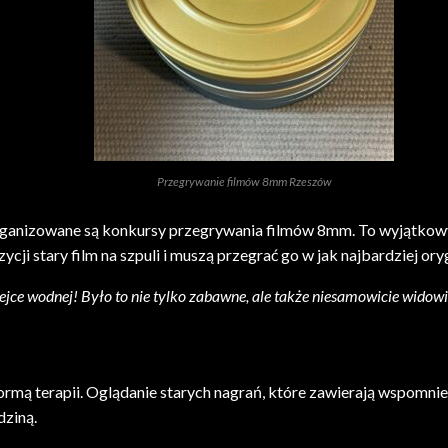
Przegrywanie filmów 8mm Rzeszów
ganizowane są konkursy przegrywania filmów 8mm. To wyjątkowy 
cji stary film na szpuli i muszą przegrać go w jak najbardziej ory
olejce wodnej! Było to nie tylko zabawne, ale także niesamowicie wido
formą terapii. Oglądanie starych nagrań, które zawierają wspomn
dziną.