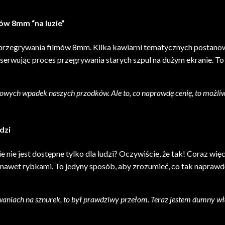
ów 8mm “na luzie”
o przegrywania filmów 8mm. Kilka kawiarni tematycznych postan
obserwując proces przegrywania starych szpul na dużym ekranie. 
odowych wpadek naszych przodków. Ale to, co naprawdę cenię, to możli
dzi
ie jest dostępne tylko dla ludzi? Oczywiście, że tak! Coraz więce
awet rybkami. To jedyny sposób, aby zrozumieć, co tak naprawdę
aniach na sznurek, to był prawdziwy przełom. Teraz jestem dumny właśc