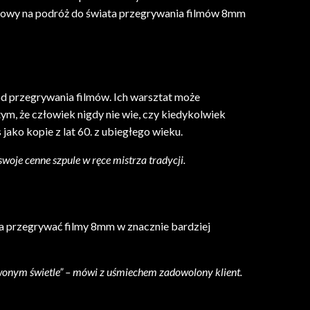
ś gotowy na podróż do świata przegrywania filmów 8mm
tod przegrywania filmów. Ich warsztat może
ym, że człowiek nigdy nie wie, czy kiedykolwiek
ako kopie z lat 60. z ubiegłego wieku.
swoje cenne szpule w ręce mistrza tradycji.
na przegrywać filmy 8mm w znacznie bardziej
wonym świetle” – mówi z uśmiechem zadowolony klient.