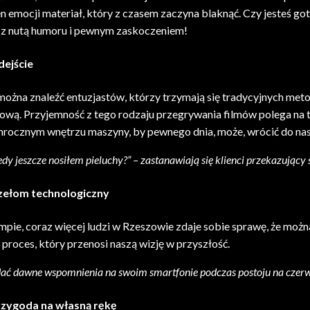
pełen emocji materiał, który z czasem zaczyna blaknąć. Czy jeste
 z nutą humoru i pewnym zaskoczeniem!
dejście
 można znaleźć entuzjastów, którzy trzymają się tradycyjnych me
ową. Przyjemność z tego rodzaju przegrywania filmów polega na t
mrocznym wnętrzu maszyny, by pewnego dnia, może, wrócić do nas j
edy jeszcze nosiłem pieluchy?” – zastanawiają się klienci przekazujący 
rzełom technologiczny
mpie, coraz więcej ludzi w Rzeszowie zdaje sobie sprawę, że moż
roces, który przenosi naszą wizję w przyszłość.
dać dawne wspomnienia na swoim smartfonie podczas postoju na czer
zygoda na własną rękę