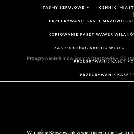
TAŚMY SZPULOWE
CENNIKI MIAS
P
PRZEGRYWANIE KASET MAZOWIECKI
KOPIOWANIE KASET WAWER WILAN
ZAKRES USŁUG AAUDIO WIDEO
Przegrywanie filmów 8mm w Rzeszowie – Od star
PRZEGRYWANIE KASET PO
PRZEGRYWANIE KASET 
W mieście Rzeszów, jak w wielu innych miejscach n