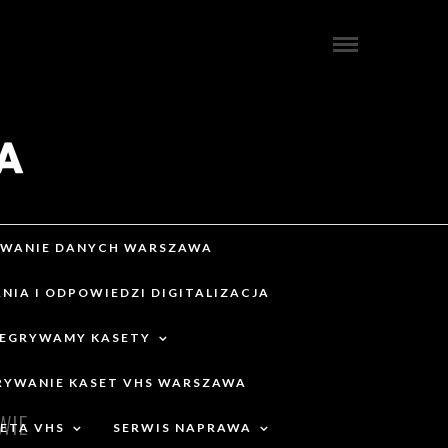
IWANIE DANYCH WARSZAWA
NIA I ODPOWIEDZI DIGITALIZACJA
ZEGRYWAMY KASETY
RYWANIE KASET VHS WARSZAWA
WIE
ETA VHS
SERWIS NAPRAWA