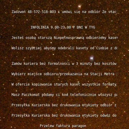
Zadzwoń 48-572-518-803 i umówi się na odbiór Ze stacji Metr
INFOLINIA 9.00-23.00 7 DNI W TYG

Jesteś osobą starszą Niepełnosprawną odbierzemy kasety od C
Wolisz szybciej abyśmy odebrali kasety od Ciebie z domu Zad
Zamów kuriera bez formalności w 3 minuty bez kosztów

Wybierz miejsce odbioru/przekazania na Stacji Metra i w oko
W ofercie kopiowanie starych kaset wszystkie formaty w nas
Masz Paczkomat podamy ci kod telefonicznie włozysz paczkę d
Przesyłka Kurierska bez drukowania etykiety odbiór z mieszk
Przesyłka Kurierska bez drukowania etykiety odwóz do mieszk
Przelew faktura paragon
