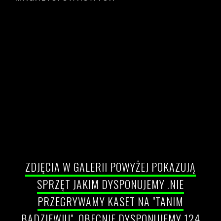
Przegrywanie kaset VHS
Cennik przegrywania kaset VHS, S-VHS, Hi8, miniDV
Betacam filmów 8mm do pliku AVI / MP4
Przegrywanie kaset vhs Warszawa
Uhonorowanie dorobku
ZDJĘCIA W GALERII POWYŻEJ POKAZUJĄ
SPRZĘT JAKIM DYSPONUJEMY .NIE
PRZEGRYWAMY KASET NA "TANIM
BADZIEWIU"
.OBECNIE DYSPONUJEMY 124