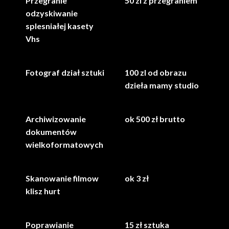
Przegranie
50 zl z przegraniem
odzyskiwanie
splesniałej kasety
Vhs
Fotograf dział sztuki
100 zl od obrazu
dzieła mamy studio
Archiwizowanie
ok 500 zł brutto
dokumentów
wielkoformatowych
Skanowanie filmow
ok 3 zł
klisz hurt
Poprawianie
15 zł sztuka