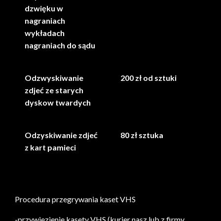
dzwięku w
nagraniach
wykładach
nagraniach do sądu
Odzwyskiwanie
200 zł od sztuki
zdjeć ze starych
dyskow twardych
Odzyskiwanie zdjeć
80 zł sztuka
z kart pamieci
Przegrywanie kaset w Polsce
Przegrywanie Vhs Poznań
Procedura przegrywania kaset VHS
-przywiezienie kasety VHS (kurier nasz lub z firmy