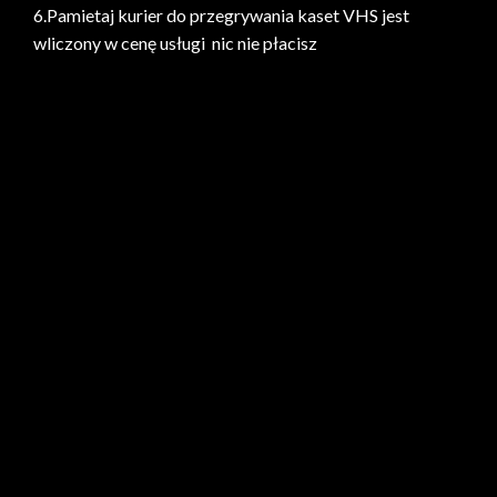
6.Pamietaj kurier do przegrywania kaset VHS jest
wliczony w cenę usługi nic nie płacisz
Naprawa kaset audio 10 zł sztuka
Naprawa kaset Audio i Wideo
Naprawa kaset VHS Warszawa
Naprawa kaset Wideo 10 zł sztuka
Naprawa sprzętu audio Warszawa
Naprawa starych zdjęć Woj .Mazowieckie
Przegrywania VHS Poznań 20zł brutto 1szt
Przegrywanie DVD Warszawa od 10 zł
Przegrywanie kaset Audio od 15 zł/szt
Przegrywanie kaset Betacam I Od 50 zł cała kaseta