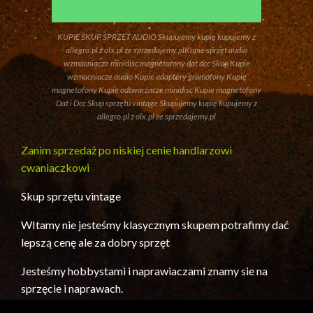
KUPIE SKUP SPRZĘT AUDIO Skupujemy kupię kupujemy z
allegro.pl z olx.pl ze sprzedajemy.plKupie sprzęt audio
wzmacniacze minidisc magnetofony dat dcc Skup Kupie
wzmacniacze audio Kupie adaptery gramofony Kupię
magnetofony Kupie odtwarzacze minidisc Kupie magnetofony
Dat i Dcc Skup sprzętu vintage Skupujemy kupię kupujemy z
allegro.pl z olx.pl ze sprzedajemy.pl
Zanim sprzedaż po niskiej cenie handlarzowi
cwaniaczkowi
Skup sprzętu vintage
WItamy nie jesteśmy klasycznym skupem potrafimy dać
lepszą cenę ale za dobry sprzęt
Jesteśmy hobbystami i naprawiaczami znamy sie na
sprzęcie i naprawach.