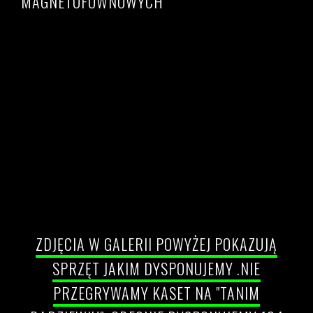
MAGNETOFOWNOWYCH
Przegrywanie kaset VHS
Cennik przegrywania kaset VHS, S-VHS, Hi8, miniDV
Betacam filmów 8mm do pliku AVI / MP4
Przegrywanie kaset vhs Warszawa
Uhonorowanie dorobku
ZDJĘCIA W GALERII POWYŻEJ POKAZUJĄ
SPRZĘT JAKIM DYSPONUJEMY .NIE
PRZEGRYWAMY KASET NA "TANIM