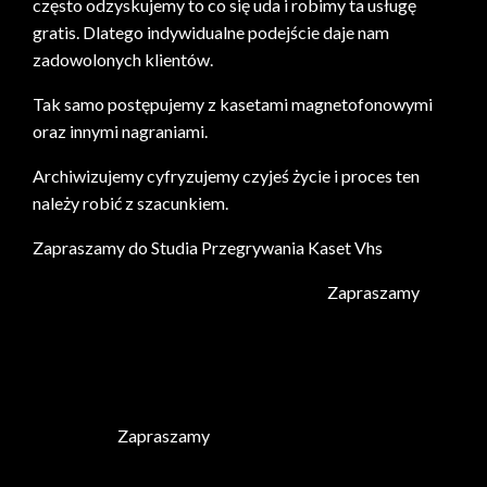
często odzyskujemy to co się uda i robimy ta usługę
gratis. Dlatego indywidualne podejście daje nam
zadowolonych klientów.
Tak samo postępujemy z kasetami magnetofonowymi
oraz innymi nagraniami.
Archiwizujemy cyfryzujemy czyjeś życie i proces ten
należy robić z szacunkiem.
Zapraszamy do Studia Przegrywania Kaset Vhs
Przegrywanie kaset magnetofonowych
Zapraszamy
Skanowanie zdjęć negatywów klisz filmów szpulowych
8mm
Kopiowanie kaset warszawa
Studio Kopiowania
Warszawa
Zapraszamy
Przegrywanie kaset
magnetofonowych Warszawa