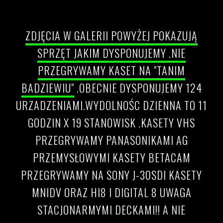
Uhonorowanie dorobku
ZDJĘCIA W GALERII POWYŻEJ POKAZUJĄ
SPRZĘT JAKIM DYSPONUJEMY .NIE
PRZEGRYWAMY KASET NA "TANIM
BADZIEWIU"
.OBECNIE DYSPONUJEMY 124
URZADZENIAMI.WYDOLNOŚC DZIENNA TO 11
GODZIN X 19 STANOWISK .KASETY VHS
PRZEGRYWAMY PANASONIKAMI AG
PRZEMYSŁOWYMI KASETY BETACAM
PRZEGRYWAMY NA SONY J-30SDI KASETY
MNIDV ORAZ HI8 I DIGITAL 8 UWAGA
STACJONARMYMI DECKAMI!! A NIE