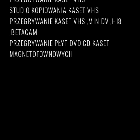
STUDIO KOPIOWANIA KASET VHS
PRZEGRYWANIE KASET VHS ,MINIDV ,HI8
,BETACAM
PRZEGRYWANIE PŁYT DVD CD KASET
MAGNETOFOWNOWYCH
Przegrywanie kaset VHS
Cennik przegrywania kaset VHS, S-VHS, Hi8, miniDV
Betacam filmów 8mm do pliku AVI / MP4
Przegrywanie kaset vhs Warszawa