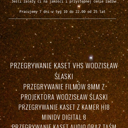
Jeśli zależy ci na jakości i przystępnej cenie zadzwoń 
+48
Pracujemy 7 dni w tyg 10 do 22.00 od 25 lat
PRZEGRYWANIE KASET VHS WODZISŁAW
ŚLASKI
PRZEGRYWANIE FILMÓW 8MM Z
PROJEKTORA WODZISŁAW ŚLASKI
PRZEGRYWANIE KASET Z KAMER HI8
MINIDV DIGITAL 8
PRZEGRYWANIE KASET AUDIO ORAZ TAŚM