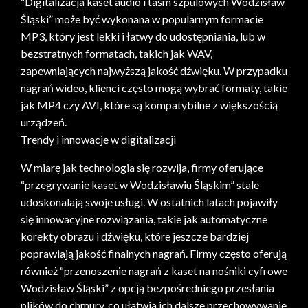
“Digitalizacja kaset audio i taśm szpulowych Wodzisław
Śląski” może być wykonana w popularnym formacie
MP3, który jest lekki i łatwy do udostępniania, lub w
bezstratnych formatach, takich jak WAV,
zapewniających najwyższą jakość dźwięku. W przypadku
nagrań wideo, klienci często mogą wybrać formaty, takie
jak MP4 czy AVI, które są kompatybilne z większością
urządzeń.
Trendy i innowacje w digitalizacji
W miarę jak technologia się rozwija, firmy oferujące
“przegrywanie kaset w Wodzisławiu Śląskim” stale
udoskonalają swoje usługi. W ostatnich latach pojawiły
się innowacyjne rozwiązania, takie jak automatyczne
korekty obrazu i dźwięku, które jeszcze bardziej
poprawiają jakość finalnych nagrań. Firmy często oferują
również “przenoszenie nagrań z kaset na nośniki cyfrowe
Wodzisław Śląski” z opcją bezpośredniego przesłania
plików do chmury, co ułatwia ich dalsze przechowywanie