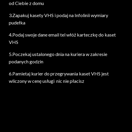
od Ciebie z domu
3.Zapakuj kasety VHS i podaj na Infolinii wymiary
pudełka
4.Podaj swoje dane email tel włóż karteczkę do kaset
VHS
5.Poczekaj ustalonego dnia na kuriera w zakresie
podanych godzin
6.Pamietaj kurier do przegrywania kaset VHS jest
wliczony w cenę usługi nic nie płacisz
Naprawa kaset audio 10 zł sztuka
Naprawa kaset Audio i Wideo
Naprawa kaset VHS Warszawa