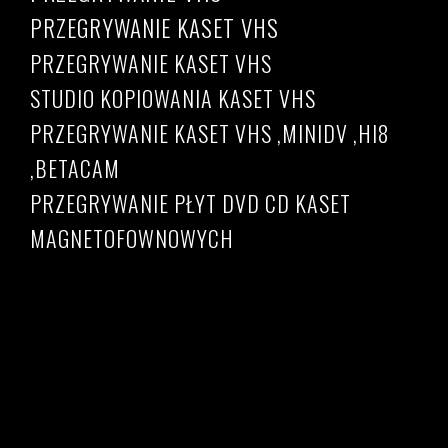
PRZEGRYWANIE KASET VHS
PRZEGRYWANIE KASET VHS
STUDIO KOPIOWANIA KASET VHS
PRZEGRYWANIE KASET VHS ,MINIDV ,HI8
,BETACAM
PRZEGRYWANIE PŁYT DVD CD KASET
MAGNETOFOWNOWYCH
Przegrywanie kaset VHS
Cennik przegrywania kaset VHS, S-VHS, Hi8, miniDV
Betacam filmów 8mm do pliku AVI / MP4
Przegrywanie kaset vhs Warszawa