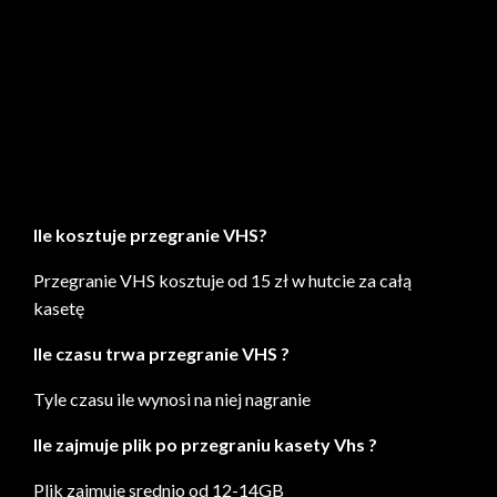
Przegrywanie vhs śródmieście kaseta sztuka od 23zł
Punkty odbioru kaset VHS do przegrywania
Skup Minidisc i kaset magnetofonowych
Tanie przegrywanie VHS Warszawa od 15 zł
The transfer VHS copy Studio Warsaw Poland
Ile kosztuje przegranie VHS?
Przegranie VHS kosztuje od 15 zł w hutcie za całą
kasetę
Ile czasu trwa przegranie VHS ?
Tyle czasu ile wynosi na niej nagranie
Ile zajmuje plik po przegraniu kasety Vhs ?
Plik zajmuje srednio od 12-14GB