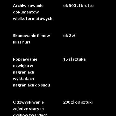
Archiwizowanie
ok 500 zł brutto
dokumentów
wielkoformatowych
Skanowanie filmow
ok 3 zł
klisz hurt
Poprawianie
15 zł sztuka
dzwięku w
nagraniach
wykładach
nagraniach do sądu
Odzwyskiwanie
200 zł od sztuki
zdjeć ze starych
dyskow twardych