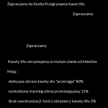
Zapraszamy do Studia Przegrywania Kaset Vhs
Przegrywanie kaset magnetofonowych
Zapraszamy
Skanowanie zdjęć negatywów klisz filmów szpulowych
8mm
Kopiowanie kaset warszawa
Studio Kopiowania
Warszawa
Zapraszamy
Przegrywanie kaset
magnetofonowych Warszawa
Kasety Vhs otrzymujemy w róznym stanie od klientów
Mają :
-dolny pas obrazu kasety vhs "przeciąga" 80%
-uszkodzony tracking obraz przecinają pasy 15%
-Brak synchronizacji fonii z obrazem z kasety Vhs 2%