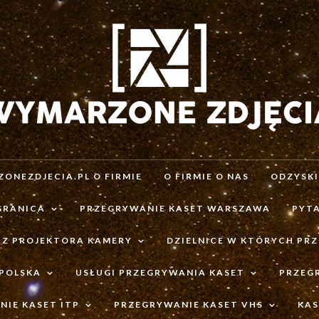
ONEZDJECIA.PL O FIRMIE
O FIRMIE O NAS
ODZYSK
GRANICA
PRZEGRYWANIE KASET WARSZAWA
PYTA
 Z PROJEKTORA KAMERY
DZIELNICE W KTÓRYCH PR
 POLSKA
USŁUGI PRZEGRYWANIA KASET
PRZEG
IE KASET ITP
PRZEGRYWANIE KASET VHS
KAS