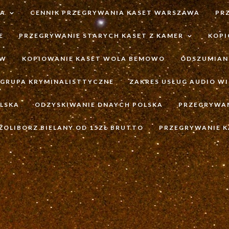
TA
CENNIK PRZEGRYWANIA KASET WARSZAWA
PR
E
PRZEGRYWANIE STARYCH KASET Z KAMER
KOPI
ÓW
KOPIOWANIE KASET WOLA BEMOWO
ODSZUMIAN
GRUPA KRYMINALISTTYCZNE
ZAKRES USŁUG AUDIO WI
LSKA
ODZYSKIWANIE DNAYCH POLSKA
PRZEGRYWA
ŻOLIBORZ BIELANY OD 15ZŁ BRUTTO
PRZEGRYWANIE 