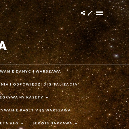
IWANIE DANYCH WARSZAWA
NIA I ODPOWIEDZI DIGITALIZACJA
ZEGRYWAMY KASETY
RYWANIE KASET VHS WARSZAWA
ETA VHS
SERWIS NAPRAWA