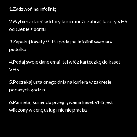
1.Zadzwoń na infolinię
2.Wybierz dzień w który kurier może zabrać kasety VHS
od Ciebie z domu
3.Zapakuj kasety VHS i podaj na Infolinii wymiary
pudełka
4.Podaj swoje dane email tel włóż karteczkę do kaset
VHS
5.Poczekaj ustalonego dnia na kuriera w zakresie
podanych godzin
6.Pamietaj kurier do przegrywania kaset VHS jest
wliczony w cenę usługi nic nie płacisz
Naprawa kaset audio 10 zł sztuka