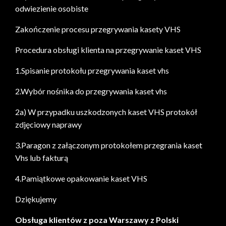
odwiezienie osobiste
Zakończenie procesu przegrywania kasety VHS
Procedura obsługi klienta na przegrywanie kaset VHS
1.Spisanie protokołu przegrywania kaset vhs
2.Wybór nośnika do przegrywania kaset vhs
2a) W przypadku uszkodzonych kaset VHS protokół
zdjęciowy naprawy
3.Paragon z załączonym protokołem przegrania kaset
Vhs lub fakturą
4.Pamiątkowe opakowanie kaset VHS
Dziękujemy
Obsługa klientów z poza Warszawy z Polski