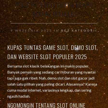
SERTA AGEN SLOT DIGITAL MUDAH
MENANG SEKARANG
9 WRZEŚNIA 2025 IN
BEZ KATEGORII
KUPAS TUNTAS GAME SLOT, DEMO SLOT,
DAN WEBSITE SLOT POPULER 2025
Bersama slot klasik belakangan ini makin populer.
Banyak pemain yang sedang cari hiburan yang nyantai
tapi juga gak ribet. Nah, demo slot dan slot gacor jadi
salah satu pilihan yang paling dicari. Alasannya? Karena
cuma modal internet, variasinya lengkap, dan sering
ngasih hadiah.
NGOMONGIN TENTANG SLOT ONLINE