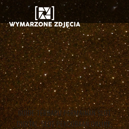
GUIDE TERBARU PERMAINAN SLOT
DIGITAL, SLOT PERCOBAAN ONLINE,