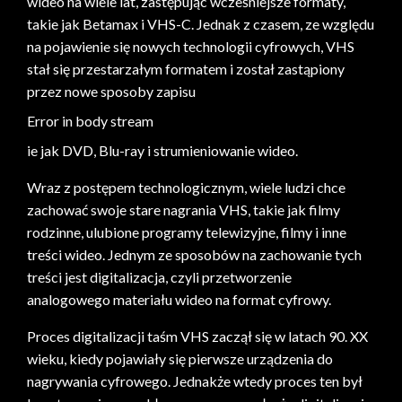
wideo na wiele lat, zastępując wcześniejsze formaty,
takie jak Betamax i VHS-C. Jednak z czasem, ze względu
na pojawienie się nowych technologii cyfrowych, VHS
stał się przestarzałym formatem i został zastąpiony
przez nowe sposoby zapisu
Error in body stream
ie jak DVD, Blu-ray i strumieniowanie wideo.
Wraz z postępem technologicznym, wiele ludzi chce
zachować swoje stare nagrania VHS, takie jak filmy
rodzinne, ulubione programy telewizyjne, filmy i inne
treści wideo. Jednym ze sposobów na zachowanie tych
treści jest digitalizacja, czyli przetworzenie
analogowego materiału wideo na format cyfrowy.
Proces digitalizacji taśm VHS zaczął się w latach 90. XX
wieku, kiedy pojawiały się pierwsze urządzenia do
nagrywania cyfrowego. Jednakże wtedy proces ten był