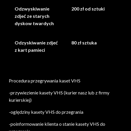
Odzwyskiwanie
200 zł od sztuki
zdjeć ze starych
dyskow twardych
Odzyskiwanie zdjeć
80 zł sztuka
z kart pamieci
Przegrywanie kaset w Polsce
Przegrywanie Vhs Poznań
Procedura przegrywania kaset VHS
-przywiezienie kasety VHS (kurier nasz lub z firmy
kurierskiej)
-oględziny kasety VHS do przegrania
-poinformowanie klienta o stanie kasety VHS do