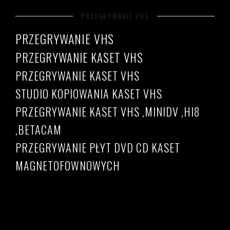
PRZEGRYWANIE VHS
PRZEGRYWANIE VHS
PRZEGRYWANIE KASET VHS
PRZEGRYWANIE KASET VHS
STUDIO KOPIOWANIA KASET VHS
PRZEGRYWANIE KASET VHS ,MINIDV ,HI8
,BETACAM
PRZEGRYWANIE PŁYT DVD CD KASET
MAGNETOFOWNOWYCH
Przegrywanie kaset VHS
Cennik przegrywania kaset VHS, S-VHS, Hi8, miniDV