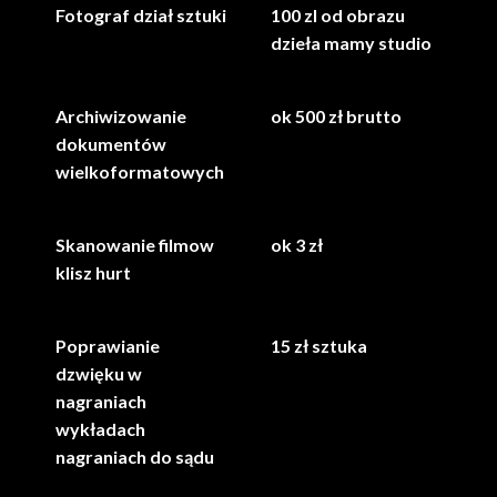
Fotograf dział sztuki
100 zl od obrazu
dzieła mamy studio
Archiwizowanie
ok 500 zł brutto
dokumentów
wielkoformatowych
Skanowanie filmow
ok 3 zł
klisz hurt
Poprawianie
15 zł sztuka
dzwięku w
nagraniach
wykładach
nagraniach do sądu