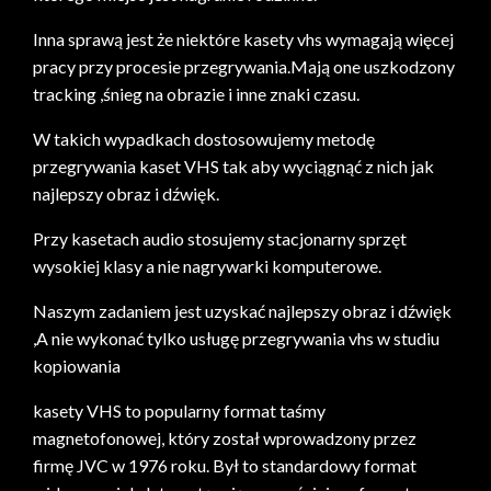
Inna sprawą jest że niektóre kasety vhs wymagają więcej
pracy przy procesie przegrywania.Mają one uszkodzony
tracking ,śnieg na obrazie i inne znaki czasu.
W takich wypadkach dostosowujemy metodę
przegrywania kaset VHS tak aby wyciągnąć z nich jak
najlepszy obraz i dźwięk.
Przy kasetach audio stosujemy stacjonarny sprzęt
wysokiej klasy a nie nagrywarki komputerowe.
Naszym zadaniem jest uzyskać najlepszy obraz i dźwięk
,A nie wykonać tylko usługę przegrywania vhs w studiu
kopiowania
kasety VHS to popularny format taśmy
magnetofonowej, który został wprowadzony przez
firmę JVC w 1976 roku. Był to standardowy format