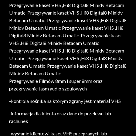
Przegrywanie kaset VHS ,Hi8 Digital8 Minidv Betacam
U matic Przegrywanie kaset VHS ,Hi8 Digital8 Minidv
Betacam U matic Przegrywanie kaset VHS ,Hi8 Digital8
Minidv Betacam U matic Przegrywanie kaset VHS ,Hi8
Digital8 Minidv Betacam U matic Przegrywanie kaset
VHS ,Hi8 Digital8 Minidv Betacam U matic
Przegrywanie kaset VHS ,Hi8 Digital8 Minidv Betacam
U matic Przegrywanie kaset VHS ,Hi8 Digital8 Minidv
Betacam U matic Przegrywanie kaset VHS ,Hi8 Digital8
Minidv Betacam U matic
Przegrywanie Filmów 8mm I super 8mm oraz
przegrywanie taśm audio szpulowych
-kontrola nośnika na którym zgrany jest materiał VHS
-informacja dla klienta oraz dane do przelewu lub
rachunek
-wysłanie klientowi kaset VHS przegranych lub