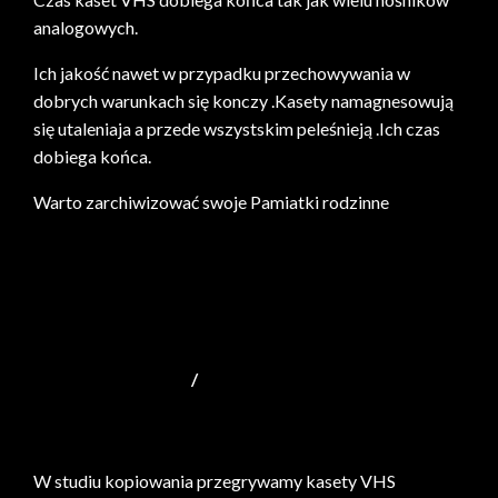
analogowych.
Ich jakość nawet w przypadku przechowywania w
dobrych warunkach się konczy .Kasety namagnesowują
się utaleniaja a przede wszystskim peleśnieją .Ich czas
dobiega końca.
Warto zarchiwizować swoje Pamiatki rodzinne
/
mapa strony
W studiu kopiowania przegrywamy kasety VHS