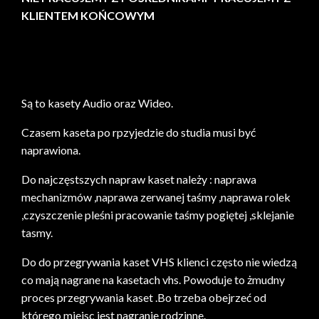
KLIENTEM KOŃCOWYM
Są to kasety Audio oraz Wideo.
Czasem kaseta po rpzyjedzie do studia musi być
naprawiona.
Do najczęstszych napraw kaset należy : naprawa
mechanizmów ,naprawa zerwanej taśmy ,naprawa rolek
,czyszczenie pleśni pracowanie taśmy pogiętej ,sklejanie
tasmy.
Do do przegrywania kaset VHS klienci często nie wiedzą
co mają nagrane na kasetach vhs. Powoduje to żmudny
proces przegrywania kaset .Bo trzeba obejrzeć od
którego miejsc jest nagranie rodzinne.