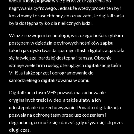
wieku, kiedy pojawiały się pierwsze urządzenia do
nagrywania cyfrowego. Jednakże wtedy proces ten był
kosztowny i czasochłonny, co oznaczało, że digitalizacja
była dostępna tylko dla nielicznych ludzi.
Wraz z rozwojem technologii, w szczególności szybkim
postępem w dziedzinie cyfrowych nośników zapisu,
takich jak dyski twarda i pamięci flash, digitalizacja stała
się łatwiejsza, bardziej dostępna i tańsza. Obecnie
istnieje wiele firm i usług oferujących digitalizację taśm
VHS, a także sprzęt i oprogramowanie do
samodzielnego digitalizowania w domu.
Digitalizacja taśm VHS pozwala na zachowanie
oryginalnych treści wideo, a także ułatwia ich
udostępnianie i przechowywanie. Ponadto digitalizacja
pozwala na ochronę taśm przed uszkodzeniem i
degradacją, co może się zdarzyć, gdy używa się ich przez
długi czas.