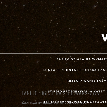
ZASIĘG DZIAŁANIA WYMARZ
KONTAKT /CONTACT POLSKA I ZA
PRZEGRYWANIE TAŚM
TANI FOTOGRAF NA ŚLUB WARSZAWA
STUDIO PRZEGRYWANIA KASET
Zapraszamy
Zadzwoń 48-572-518-803
USŁUGI PRZEGRYWANIE NAPRAWIAN