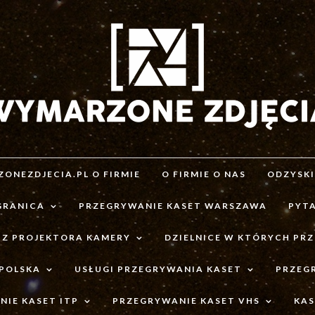
ONEZDJECIA.PL O FIRMIE
O FIRMIE O NAS
ODZYSK
GRANICA
PRZEGRYWANIE KASET WARSZAWA
PYTA
 Z PROJEKTORA KAMERY
DZIELNICE W KTÓRYCH PR
 POLSKA
USŁUGI PRZEGRYWANIA KASET
PRZEG
IE KASET ITP
PRZEGRYWANIE KASET VHS
KAS