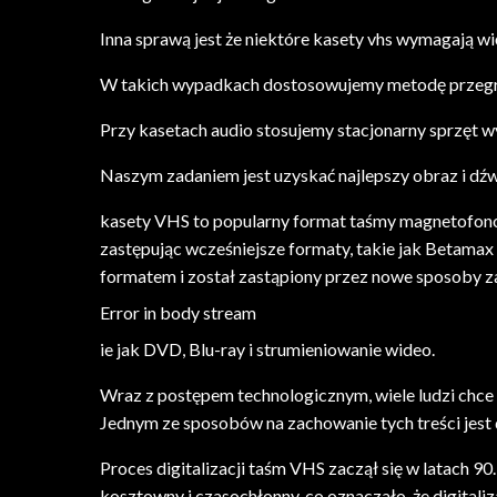
Inna sprawą jest że niektóre kasety vhs wymagają wi
W takich wypadkach dostosowujemy metodę przegrywa
Przy kasetach audio stosujemy stacjonarny sprzęt w
Naszym zadaniem jest uzyskać najlepszy obraz i dźw
kasety VHS to popularny format taśmy magnetofonow
zastępując wcześniejsze formaty, takie jak Betamax
formatem i został zastąpiony przez nowe sposoby z
Error in body stream
ie jak DVD, Blu-ray i strumieniowanie wideo.
Wraz z postępem technologicznym, wiele ludzi chce za
Jednym ze sposobów na zachowanie tych treści jest 
Proces digitalizacji taśm VHS zaczął się w latach 9
kosztowny i czasochłonny, co oznaczało, że digitaliza