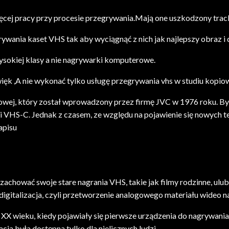
ęcej pracy przy procesie przegrywania.Mają one uszkodzony trackin
nia kaset VHS tak aby wyciągnąć z nich jak najlepszy obraz i 
ysokiej klasy a nie nagrywarki komputerowe.
ięk ,A nie wykonać tylko usługę przegrywania vhs w studiu kopio
ej, który został wprowadzony przez firmę JVC w 1976 roku. Był 
 i VHS-C. Jednak z czasem, ze względu na pojawienie się nowych t
apisu
chować swoje stare nagrania VHS, takie jak filmy rodzinne, ulubio
digitalizacja, czyli przetworzenie analogowego materiału wideo n
0. XX wieku, kiedy pojawiały się pierwsze urządzenia do nagrywan
cja była dostępna tylko dla nielicznych ludzi.