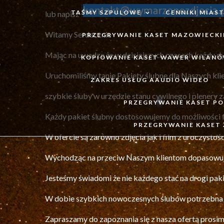
TAŚMY SZPULOWE
CENNIKI MIAS
lub napisz
Witamy Serdecznie
PRZEGRYWANIE KASET MAZOWIECKI
Mając na uwadze że w dzisiejszych czasach każdy dy
KOPIOWANIE KASET WAWER WILAN
Uruchomiliśmy tanie Pakiety ślubne dla Naszych kli
ZAKRES USŁUG AAUDIO WIDEO
szybkie śluby w urzędzie stanu cywilnego i plenery z
PRZEGRYWANIE KASET PO
Każdy pakiet ślubny dostosowujemy do możliwości f
PRZEGRYWANIE KASET 
W ofercie są zarówno zdjęcia jak i film z uroczystości
Wychodząc na przeciw Naszym klientom dopasowujemy
Jesteśmy świadomi że nie każdego stać na drogi paki
W dobie szybkich nowoczesnych ślubów potrzebna j
Zapraszamy do zapoznania się z nasza ofertą prosim