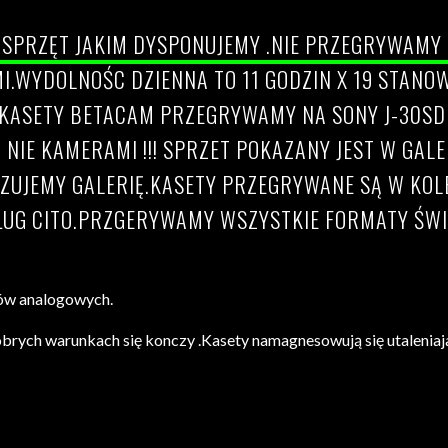
Ą SPRZĘT JAKIM DYSPONUJEMY .NIE PRZEGRYWAMY 
I.WYDOLNOŚC DZIENNA TO 11 GODZIN X 19 STANO
ASETY BETACAM PRZEGRYWAMY NA SONY J-30SDI K
 NIE KAMERAMI !!! SPRZET POKAZANY JEST W GAL
UJEMY GALERIĘ.KASETY PRZEGRYWANE SĄ W KOLEJ
UG CITO.PRZGERYWAMY WSZYSTKIE FORMATY ŚWI
ków analogowych.
rych warunkach się konczy .Kasety namagnesowują się utaleniaja 