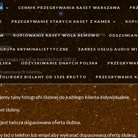
TA
CENNIK PRZEGRYWANIA KASET WARSZAWA
PR
E
PRZEGRYWANIE STARYCH KASET Z KAMER
KOPI
sponuje innym portfelem i zasobnością finansową.
ÓW
KOPIOWANIE KASET WOLA BEMOWO
ODSZUMIAN
entów.
GRUPA KRYMINALISTTYCZNE
ZAKRES USŁUG AUDIO WI
aczynają się już w kwotach od 500 zł .
LSKA
ODZYSKIWANIE DNAYCH POLSKA
PRZEGRYWA
inansowych klienta.
ŻOLIBORZ BIELANY OD 15ZŁ BRUTTO
PRZEGRYWANIE 
 .
 ceny fotografii ślubnej do każdego klienta indywidualnie.
et ślubny.
est tańsza dopasowana oferta ślubna.
y też o telefon lub email aby wykonać dopasowaną ofertę ślubną.