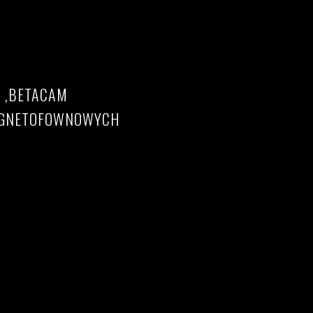
8 ,BETACAM
MAGNETOFOWNOWYCH
DV Betacam filmów 8mm do pliku AVI / MP4