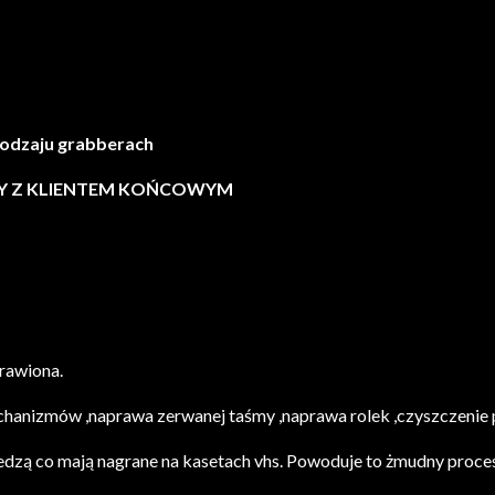
rodzaju grabberach
MY Z KLIENTEM KOŃCOWYM
rawiona.
hanizmów ,naprawa zerwanej taśmy ,naprawa rolek ,czyszczenie pl
edzą co mają nagrane na kasetach vhs. Powoduje to żmudny proce