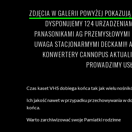
Uhonorowanie dorobku
ZDJĘCIA W GALERII POWYŻEJ POKAZUJ
DYSPONUJEMY 124 URZADZENIAM
PANASONIKAMI AG PRZEMYSŁOWYMI K
UWAGA STACJONARMYMI DECKAMI!! A
KONWERTERY CANNOPUS AKTUALIZ
PROWADZIMY USŁ
Czas kaset VHS dobiega końca tak jak wielu nośni
Ich jakość nawet w przypadku przechowywania w dob
końca.
Warto zarchiwizować swoje Pamiatki rodzinne